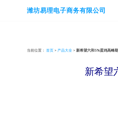
潍坊易理电子商务有限公司
当前位置：
首页
>
产品大全
>
新希望六和5%蛋鸡高峰
新希望