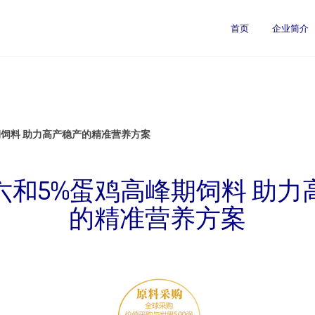
首页
企业简介
期饲料 助力高产稳产的精准营养方案
六和5%蛋鸡高峰期饲料 助力
的精准营养方案