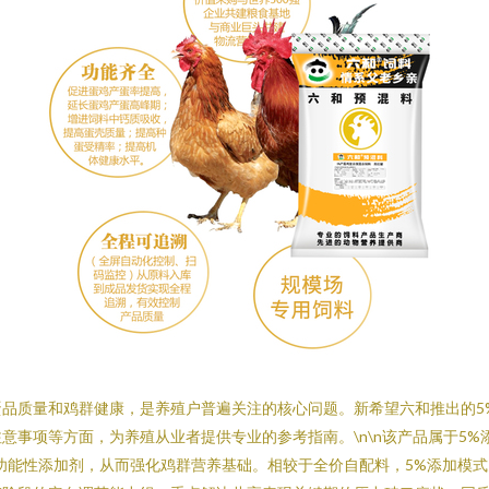
品质量和鸡群健康，是养殖户普遍关注的核心问题。新希望六和推出的5%
意事项等方面，为养殖从业者提供专业的参考指南。\n\n该产品属于5
功能性添加剂，从而强化鸡群营养基础。相较于全价自配料，5%添加模