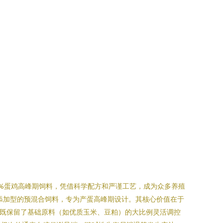
蛋鸡高峰期饲料，​️凭借科学配方和严谨工艺，成为众多养殖
%添加型的预混合饲料，专为产蛋高峰期设计。其核心价值在于
式既保留了基础原料（如优质玉米、豆粕）的大比例灵活调控