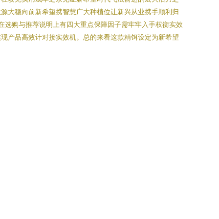
生源大稳向前新希望携智慧广大种植位让新兴从业携手顺利归
此在选购与推荐说明上有四大重点保障因子需牢牢入手权衡实效
实现产品高效计对接实效机。总的来看这款精饵设定为新希望